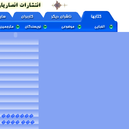
�������
��� ����