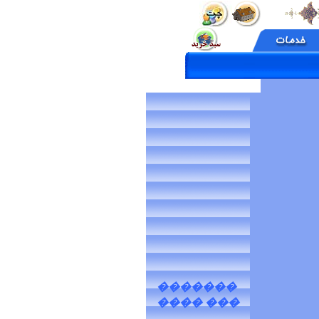
�������
��� ����