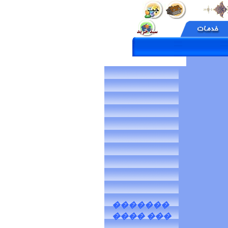
�������
��� ����